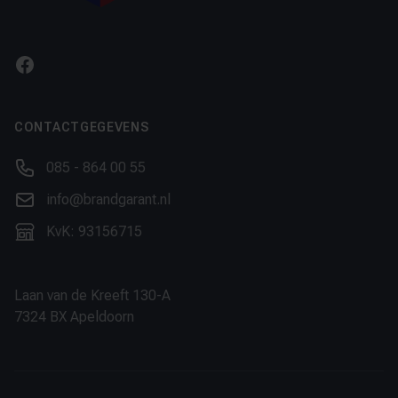
Facebook
CONTACTGEGEVENS
Phone number
085 - 864 00 55
Email
info@brandgarant.nl
KvK
KvK: 93156715
Laan van de Kreeft 130-A
7324 BX Apeldoorn