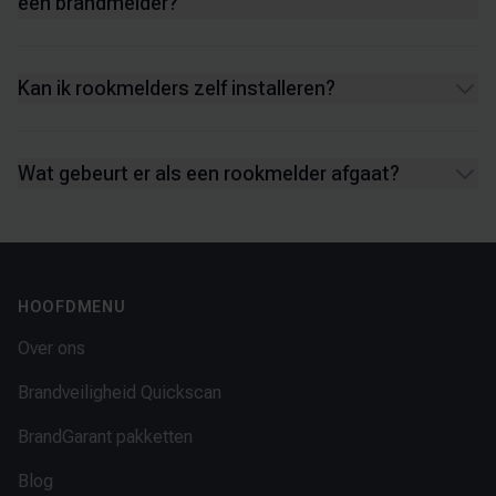
een brandmelder?
Kan ik rookmelders zelf installeren?
Wat gebeurt er als een rookmelder afgaat?
Footer
HOOFDMENU
Over ons
Brandveiligheid Quickscan
BrandGarant pakketten
Blog