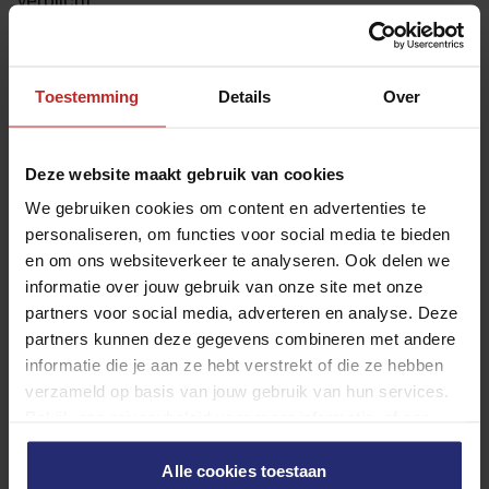
verplicht.
Wij voeren jaarlijks een volledige controle uit waarbij
we elke rookmelder testen via de testknop,
Toestemming
Details
Over
batterijen controleren en indien nodig vervangen, de
behuizing schoonmaken om stofophoping te
Deze website maakt gebruik van cookies
verwijderen, en controleren of de montage nog
We gebruiken cookies om content en advertenties te
stevig zit en de melder niet beschadigd is.
personaliseren, om functies voor social media te bieden
Na de controle ontvangt u een digitaal rapport met
en om ons websiteverkeer te analyseren. Ook delen we
de status van alle rookmelders. Dit rapport kunt u
informatie over jouw gebruik van onze site met onze
partners voor social media, adverteren en analyse. Deze
gebruiken bij gemeentelijke controles of voor uw
partners kunnen deze gegevens combineren met andere
verzekering.
informatie die je aan ze hebt verstrekt of die ze hebben
U hoeft nergens aan te denken. Wij plannen de
verzameld op basis van jouw gebruik van hun services.
Bekijk ons privacybeleid voor meer informatie, of ons
controle automatisch in en sturen vooraf een
cookiebeleid om je cookievoorkeuren aan te passen.
herinnering. U bepaalt zelf het moment, geen
Alle cookies toestaan