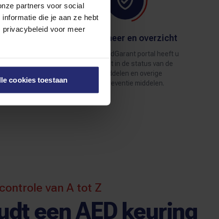
onze partners voor social
nformatie die je aan ze hebt
s privacybeleid voor meer
nt
Goed beheer en overzicht
t met
Via ons BrandGarant portal heeft u
eventie
24/7 inzicht in de status van de
blusmiddelen en overige
lle cookies toestaan
brandpreventie middelen.
controle van A tot Z
udt een AED keuring