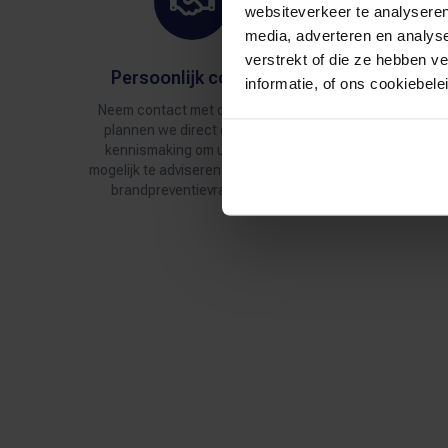
websiteverkeer te analyseren
media, adverteren en analys
verstrekt of die ze hebben v
Persoonlijk contact
He
informatie, of ons cookiebel
Neem contact met ons op dan
We bie
plannen we direct een korte
inzich
kennismaking om u zo goed
dat u 
mogelijk te adviseren rondom het
brandpreventievraagstuk.