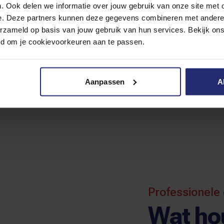
. Ook delen we informatie over jouw gebruik van onze site met 
e. Deze partners kunnen deze gegevens combineren met andere i
erzameld op basis van jouw gebruik van hun services. Bekijk on
lder kostenbeleid
Een aanspreekpu
eid om je cookievoorkeuren aan te passen.
den vooraf duidelijkheid en
We helpen u met alles wa
t in de kosten, in plaats van
brandveiligheid en brandpr
achteraf verrast wordt met
te maken heeft.
Aanpassen
A
hoge kosten.
Professionele 
Wat ho