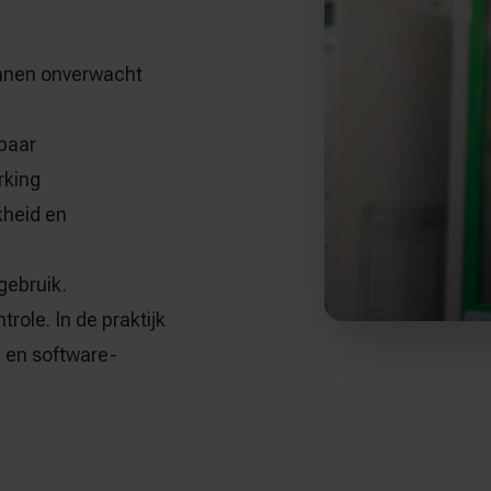
unnen onverwacht
kbaar
rking
kheid en
 gebruik.
role. In de praktijk
n en software-