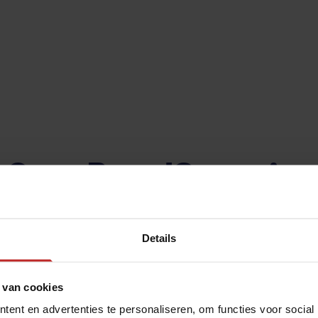
Onze BrandGaranties
ij streven altijd naar vertrouwen en een glasheldere communicati
Details
 van cookies
ent en advertenties te personaliseren, om functies voor social