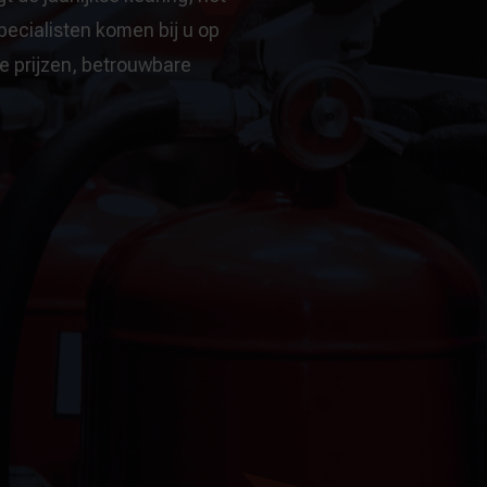
ecialisten komen bij u op
te prijzen, betrouwbare