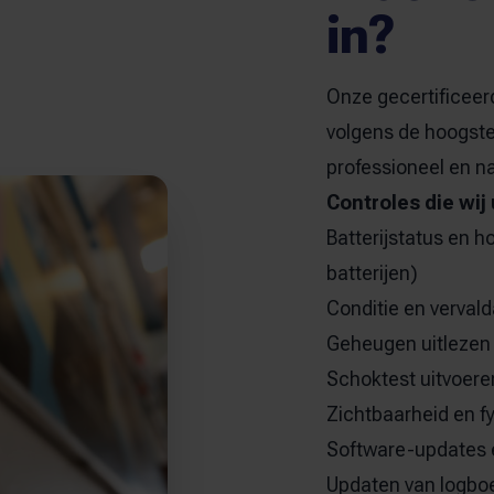
in?
Onze gecertificeerd
volgens de hoogste 
professioneel en n
Controles die wij
Batterijstatus en h
batterijen)
Conditie en verval
Geheugen uitlezen 
Schoktest uitvoere
Zichtbaarheid en f
Software-updates 
Updaten van logbo