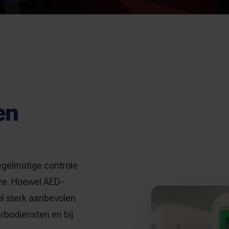
en
egelmatige controle
are. Hoewel AED-
el sterk aanbevolen
arbodiensten en bij