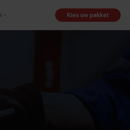
Kies uw pakket
s