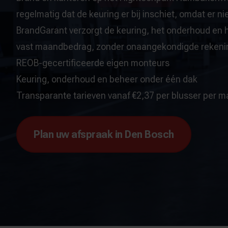
regelmatig dat de keuring er bij inschiet, omdat er n
BrandGarant verzorgt de keuring, het onderhoud en h
vast maandbedrag, zonder onaangekondigde rekeni
REOB-gecertificeerde eigen monteurs
Keuring, onderhoud en beheer onder één dak
Transparante tarieven vanaf €2,37 per blusser per 
Plan uw afspraak in Den Bosch