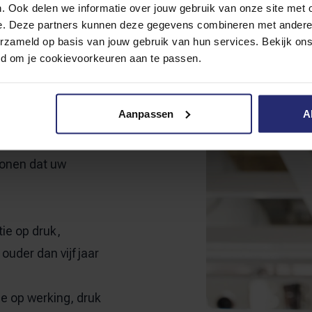
. Ook delen we informatie over jouw gebruik van onze site met 
e. Deze partners kunnen deze gegevens combineren met andere i
erzameld op basis van jouw gebruik van hun services. Bekijk on
ser plakken.
eid om je cookievoorkeuren aan te passen.
n alle verplichte
eldende NEN-
Aanpassen
A
ingsrapport. Bij het
portal, 24/7
tonen dat uw
ie op druk,
 ouder dan vijf jaar
e op werking, druk