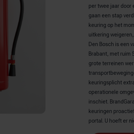
per twee jaar door
gaan een stap verde
keuring op het mom
uitkering weigeren,
Den Bosch is een v
Brabant, met ruim 5
grote terreinen we
transportbeweginge
keuringsplicht extra
operationele omgevi
inschiet. BrandGara
keuringen proactief
portal. U hoeft er 