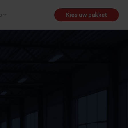
Kies uw pakket
s