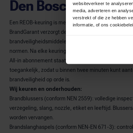
Den Bosch?
websiteverkeer te analyseren
media, adverteren en analys
verstrekt of die ze hebben v
Een REOB-keuring is meer dan een sticker op de blus
informatie, of ons cookiebel
BrandGarant verzorgt de keuring en het onderhoud va
brandveiligheidsmiddelen in uw pand, conform de g
normen. Na elke keuring ontvangt u een officieel keur
All-in abonnement staat dit direct in uw persoonlijke 
toegankelijk, zodat u binnen twee minuten kunt aan
brandveiligheid op orde is.
Wij keuren en onderhouden:
Brandblussers
(conform NEN 2559): volledige inspect
verzegeling, slang, nozzle, etiket en leeftijd. Blussers
worden vervangen.
Brandslanghaspels
(conform NEN-EN 671-3): control