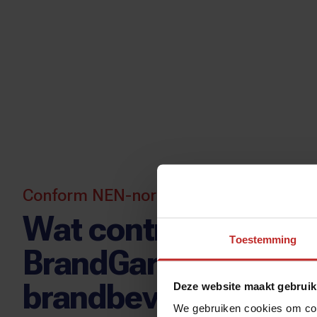
Conform NEN-normen
Wat controleert
Toestemming
BrandGarant bij een
brandbeveiliging keu
Deze website maakt gebruik
We gebruiken cookies om cont